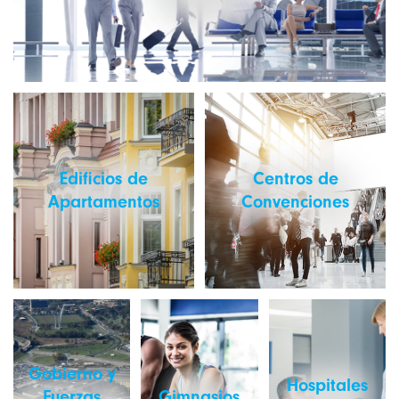
Edificios de
Centros de
Apartamentos
Convenciones
Gobierno y
Hospitales
Fuerzas
Gimnasios