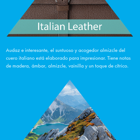
Audaz e interesante, el suntuoso y acogedor almizcle del
cuero italiano está elaborado para impresionar. Tiene notas
de madera, ámbar, almizcle, vainilla y un toque de cítrico.