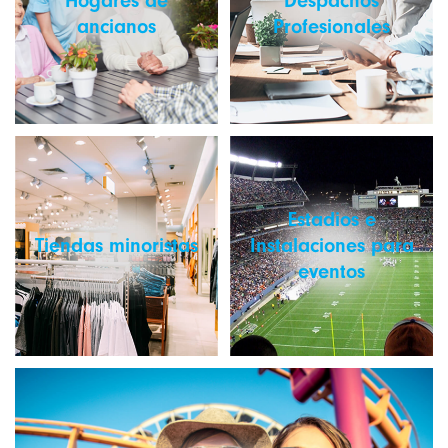
Hogares de
Despachos
ancianos
Profesionales
Estadios e
Tiendas minoristas
Instalaciones para
eventos