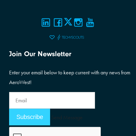
Join Our Newsletter
Enter your email below to keep current with any news from
AeroWest!
Email
Address
Email
Send Message
Address